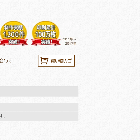
」
ます。