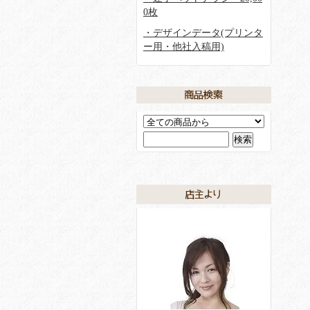
0枚
・デザインデータ(プリンタ
ー用・他社入稿用)