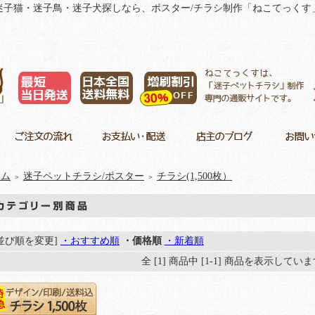
迷子猫・迷子鳥・迷子犬探しなら、ポスター/チラシ制作「ねこてっくす
ーム
迷子ペットチラシ/ポスター
チラシ(1,500枚）
＞
＞
[並び順を変更]
・おすすめ順
・価格順
・新着順
全 [1] 商品中 [1-1] 商品を表示してい