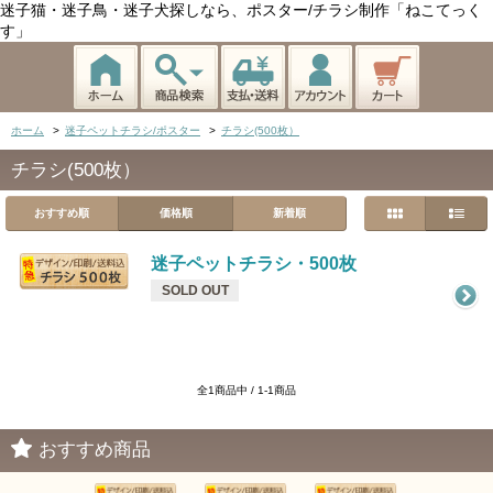
迷子猫・迷子鳥・迷子犬探しなら、ポスター/チラシ制作「ねこてっく
す」
ホーム
>
迷子ペットチラシ/ポスター
>
チラシ(500枚）
チラシ(500枚）
おすすめ順
価格順
新着順
迷子ペットチラシ・500枚
SOLD OUT
全1商品中 / 1-1商品
おすすめ商品