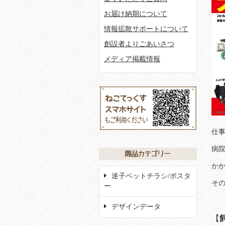
お届け納期について
情報拡散サポートについて
創設者よりごあいさつ
メディア掲載情報
仕
病
か
迷子ペットチラシ/ポスタ
そ
ー
デザインデータ
【