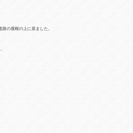
道路の屋根の上に居ました。
。
す。