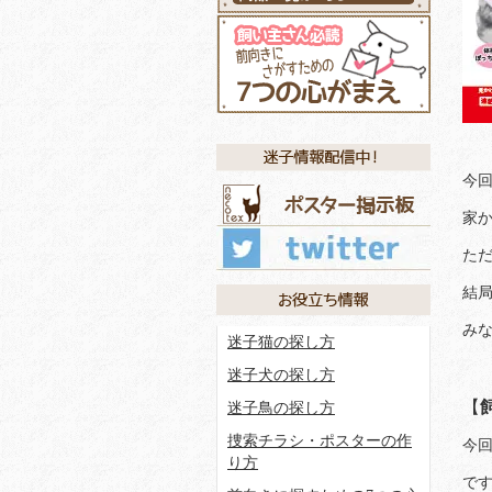
ど
今
家
た
結
み
迷子猫の探し方
迷子犬の探し方
【
迷子鳥の探し方
捜索チラシ・ポスターの作
今
り方
で