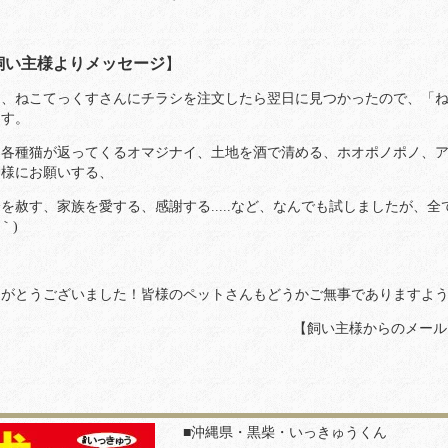
飼い主様よりメッセージ
】
た、ねこてっくすさんにチラシを注文したら翌日に見つかったので、「
ます。
、各種猫が返ってくるオマジナイ、土地を酒で清める、ホオポノポノ、
神様にお願いする、
を赦す、家族を愛する、感謝する.....など、なんでも試しましたが、
∀｀)
りがとうございました！皆様のペットさんもどうかご無事でありますよ
【飼い主様からのメール
■沖縄県・黒柴・いっきゅうくん