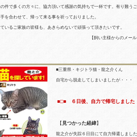
回の件で多くの方々に、協力頂いて感謝の気持ちで一杯です。有り難う
日手を合わせて、帰って来る事を祈っておりました。
しているご家族の皆様も、あきらめないで頑張って頂きたいです。
【飼い主様からのメール
■三重県・キジトラ猫・龍之介くん
自宅から脱走してしまいましたが・・・
■□■ ６日後、自力で帰宅しました！
【
見つかった経緯
】
龍之介が失踪６日目にて自力帰還しました