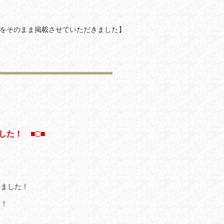
をそのまま掲載させていただきました】
・
た！ ■□■
ました！
！