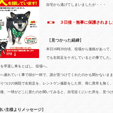
自宅から逃げてしまいましたが・・・
■□■ ３日後・無事に保護されました
【
見つかった経緯
】
本日16時20分頃、役場から連絡があって
でも右前足をケガしているとの事でした
事を早退し車をとばし、役場へ。
院へ連れていく事で頭が一杯で、誰が見つけてくれたのかも聞かないま
かりつけの病院で右前足を、レントゲン撮影をした所、骨に異常も無く
の後、一球がどこに居たのか聞いてみると、自宅近くにいた所を、見つ
飼い主様よりメッセージ
】