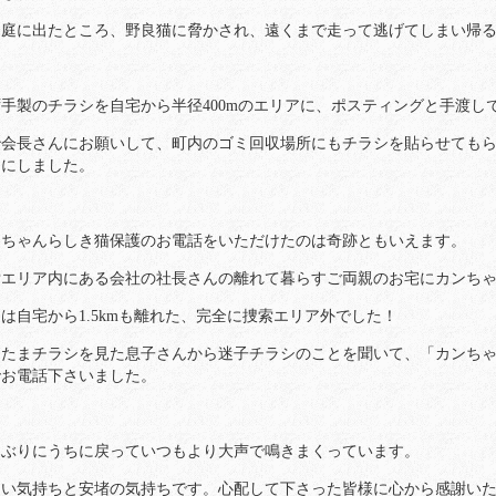
、庭に出たところ、野良猫に脅かされ、遠くまで走って逃げてしまい帰
手製のチラシを自宅から半径400mのエリアに、ポスティングと手渡し
治会長さんにお願いして、町内のゴミ回収場所にもチラシを貼らせても
うにしました。
ンちゃんらしき猫保護のお電話をいただけたのは奇跡ともいえます。
索エリア内にある会社の社長さんの離れて暮らすご両親のお宅にカンち
は自宅から1.5kmも離れた、完全に捜索エリア外でした！
またまチラシを見た息子さんから迷子チラシのことを聞いて、「カンち
でお電話下さいました。
1日ぶりにうちに戻っていつもより大声で鳴きまくっています。
しい気持ちと安堵の気持ちです。心配して下さった皆様に心から感謝い