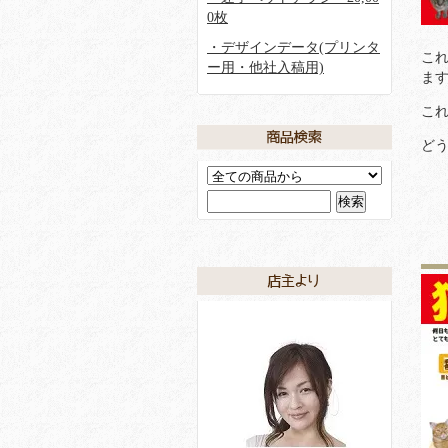
0枚
・デザインデータ(プリンタ
こ
ー用・他社入稿用)
ま
こ
ど