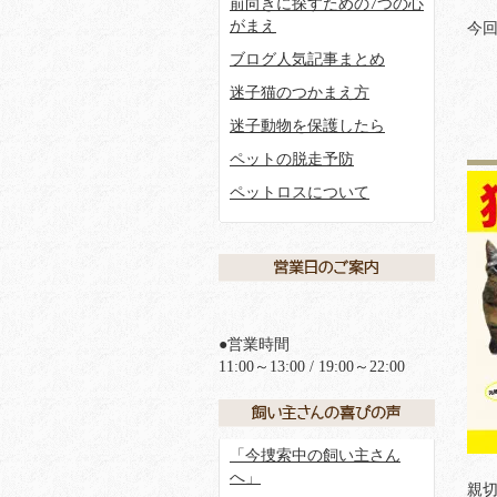
前向きに探すための7つの心
がまえ
今回
ブログ人気記事まとめ
迷子猫のつかまえ方
迷子動物を保護したら
ペットの脱走予防
ペットロスについて
●営業時間
11:00～13:00 / 19:00～22:00
「今捜索中の飼い主さん
へ」
親